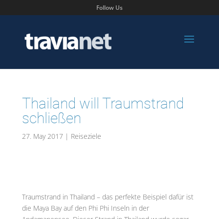
Follow Us
Thailand will Traumstrand
schließen
27. May 2017
|
Reiseziele
Traumstrand in Thailand – das perfekte Beispiel dafür ist
die Maya Bay auf den Phi Phi Inseln in der