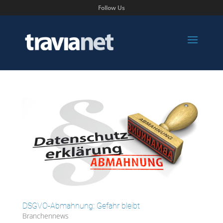
Follow Us
DSGVO-Abmahnung: Gefahr bleibt
Branchennews