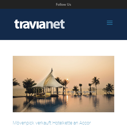
Follow Us
Mövenpick verkauft Hotelkette an Accor