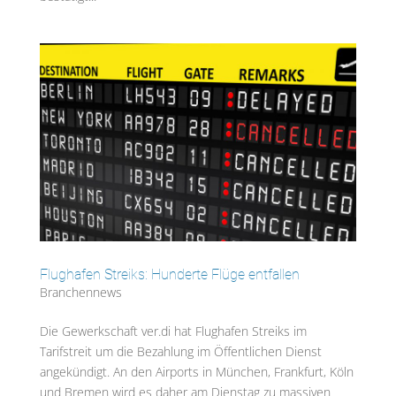
Flughafen Streiks: Hunderte Flüge entfallen
Branchennews
Die Gewerkschaft ver.di hat Flughafen Streiks im
Tarifstreit um die Bezahlung im Öffentlichen Dienst
angekündigt. An den Airports in München, Frankfurt, Köln
und Bremen wird es daher am Dienstag zu massiven