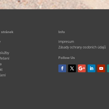
 stránek
Info
e
Impresum
s
Zásady ochrany osobních údajů
služby
Follow Us
řešení
ra
kt
šení