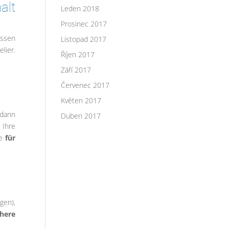
alt
Leden 2018
Prosinec 2017
üssen
Listopad 2017
lier.
Říjen 2017
Září 2017
Červenec 2017
Květen 2017
 dann
Duben 2017
 Ihre
se
für
gen),
here