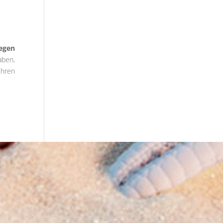
egen
aben,
ihren