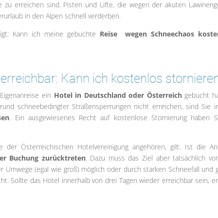
zu erreichen sind. Pisten und Lifte, die wegen der akuten Lawineng
rurlaub in den Alpen schnell verderben.
ftigt: Kann ich meine gebuchte
Reise wegen Schneechaos kosten
 erreichbar: Kann ich kostenlos storniere
 Eigenanreise ein
Hotel in Deutschland oder Österreich
gebucht h
rund schneebedingter Straßensperrungen nicht erreichen, sind Sie i
sen
. Ein ausgewiesenes Recht auf kostenlose Stornierung haben S
e der Österreichischen Hotelvereinigung angehören, gilt: Ist die An
der Buchung zurücktreten
. Dazu muss das Ziel aber tatsächlich vo
er Umwege (egal wie groß) möglich oder durch starken Schneefall und g
t. Sollte das Hotel innerhalb von drei Tagen wieder erreichbar sein, ent