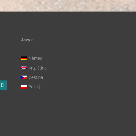
Jazyk
Němec
Angličtina
Čeština
Polský