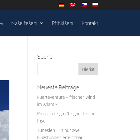
by
Naše řešení
Přihlášení
Kontakt
Suche
Neueste Beiträge
Fuerteventura – frischer Wind
im Atlantik
Kreta – die größte griechische
Insel
Tunesien – in nur zwei
Flugstunden erreichbar