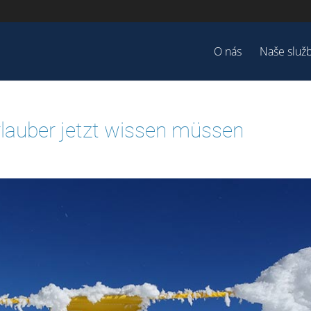
O nás
Naše služ
lauber jetzt wissen müssen