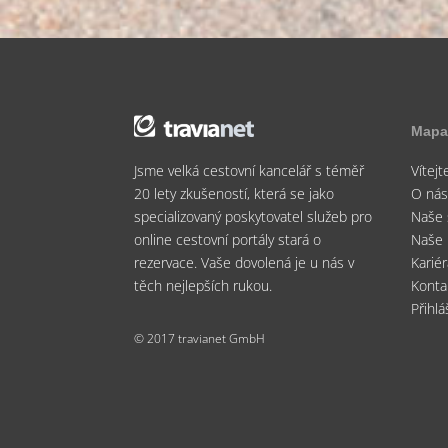
Mapa
Jsme velká cestovní kancelář s téměř
Vítejt
20 lety zkušeností, která se jako
O ná
specializovaný poskytovatel služeb pro
Naše 
online cestovní portály stará o
Naše 
rezervace. Vaše dovolená je u nás v
Karié
těch nejlepších rukou.
Konta
Přihlá
© 2017 travianet GmbH