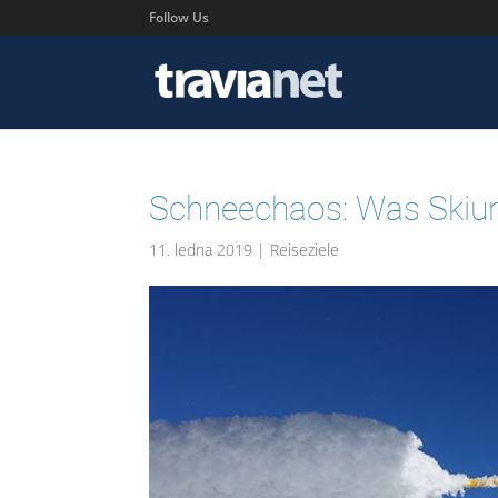
Follow Us
Schneechaos: Was Skiur
11. ledna 2019
|
Reiseziele