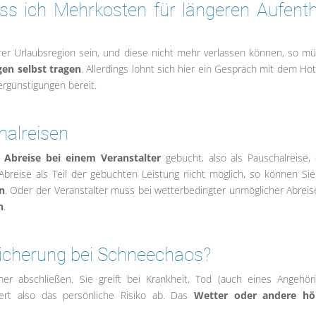
ss ich Mehrkosten für längeren Aufenth
 Ihrer Urlaubsregion sein, und diese nicht mehr verlassen können, so m
en selbst tragen
. Allerdings lohnt sich hier ein Gespräch mit dem Hote
ergünstigungen bereit.
halreisen
 Abreise bei einem Veranstalter
gebucht, also als Pauschalreise,
breise als Teil der gebuchten Leistung nicht möglich, so können Sie
n
. Oder der Veranstalter muss bei wetterbedingter unmöglicher Abrei
n
.
rsicherung bei Schneechaos?
mer abschließen. Sie greift bei Krankheit, Tod (auch eines Angehöri
chert also das persönliche Risiko ab. Das
Wetter oder andere hö
.