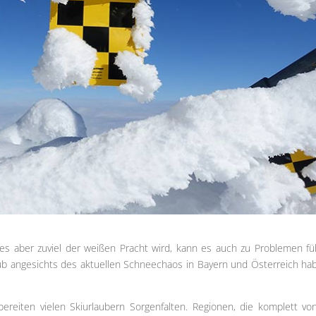
es aber zuviel der weißen Pracht wird, kann es auch zu Problemen fü
ub angesichts des aktuellen Schneechaos in Bayern und Österreich ha
ereiten vielen Skiurlaubern Sorgenfalten. Regionen, die komplett vo