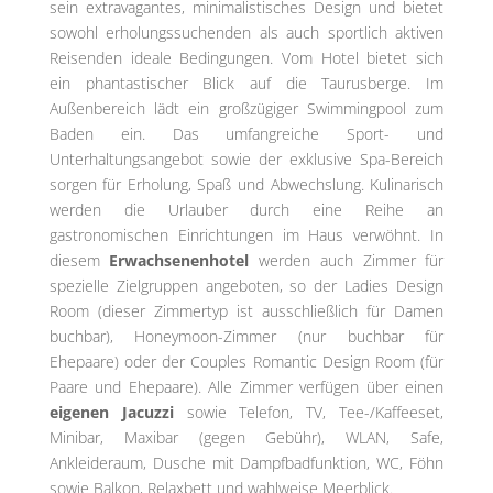
sein extravagantes, minimalistisches Design und bietet
sowohl erholungssuchenden als auch sportlich aktiven
Reisenden ideale Bedingungen. Vom Hotel bietet sich
ein phantastischer Blick auf die Taurusberge. Im
Außenbereich lädt ein großzügiger Swimmingpool zum
Baden ein. Das umfangreiche Sport- und
Unterhaltungsangebot sowie der exklusive Spa-Bereich
sorgen für Erholung, Spaß und Abwechslung. Kulinarisch
werden die Urlauber durch eine Reihe an
gastronomischen Einrichtungen im Haus verwöhnt. In
diesem
Erwachsenenhotel
werden auch Zimmer für
spezielle Zielgruppen angeboten, so der Ladies Design
Room (dieser Zimmertyp ist ausschließlich für Damen
buchbar), Honeymoon-Zimmer (nur buchbar für
Ehepaare) oder der Couples Romantic Design Room (für
Paare und Ehepaare). Alle Zimmer verfügen über einen
eigenen Jacuzzi
sowie Telefon, TV, Tee-/Kaffeeset,
Minibar, Maxibar (gegen Gebühr), WLAN, Safe,
Ankleideraum, Dusche mit Dampfbadfunktion, WC, Föhn
sowie Balkon, Relaxbett und wahlweise Meerblick.