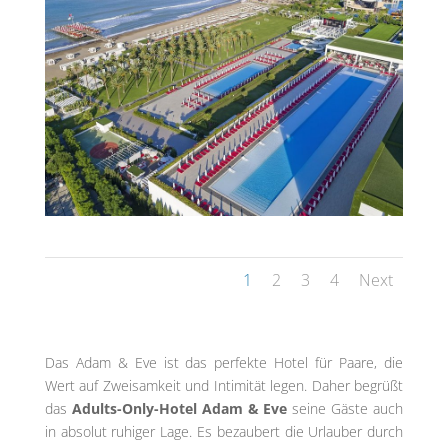
1
2
3
4
Next
Das Adam & Eve ist das perfekte Hotel für Paare, die
Wert auf Zweisamkeit und Intimität legen. Daher begrüßt
das
Adults-Only-Hotel Adam & Eve
seine Gäste auch
in absolut ruhiger Lage. Es bezaubert die Urlauber durch