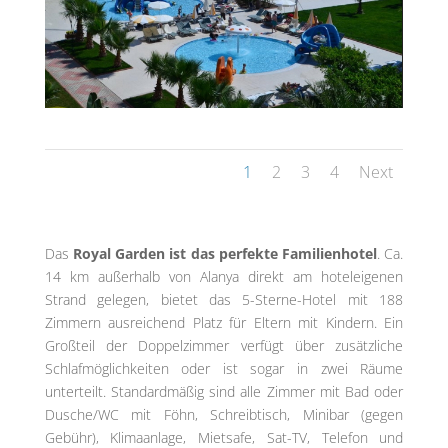
1
2
3
4
Next
Das
Royal Garden ist das perfekte Familienhotel
. Ca.
14 km außerhalb von Alanya direkt am hoteleigenen
Strand gelegen, bietet das 5-Sterne-Hotel mit 188
Zimmern ausreichend Platz für Eltern mit Kindern. Ein
Großteil der Doppelzimmer verfügt über zusätzliche
Schlafmöglichkeiten oder ist sogar in zwei Räume
unterteilt. Standardmäßig sind alle Zimmer mit Bad oder
Dusche/WC mit Föhn, Schreibtisch, Minibar (gegen
Gebühr), Klimaanlage, Mietsafe, Sat-TV, Telefon und