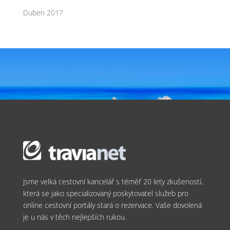
Duben 2017
Jsme velká cestovní kancelář s téměř 20 lety zkušeností,
která se jako specializovaný poskytovatel služeb pro
online cestovní portály stará o rezervace. Vaše dovolená
je u nás v těch nejlepších rukou.