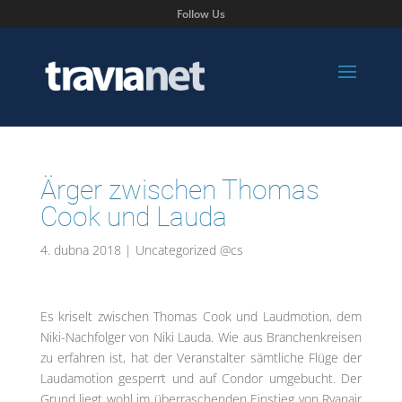
Follow Us
Ärger zwischen Thomas
Cook und Lauda
4. dubna 2018
|
Uncategorized @cs
Es kriselt zwischen Thomas Cook und Laudmotion, dem
Niki-Nachfolger von Niki Lauda. Wie aus Branchenkreisen
zu erfahren ist, hat der Veranstalter sämtliche Flüge der
Laudamotion gesperrt und auf Condor umgebucht. Der
Grund liegt wohl im überraschenden Einstieg von Ryanair