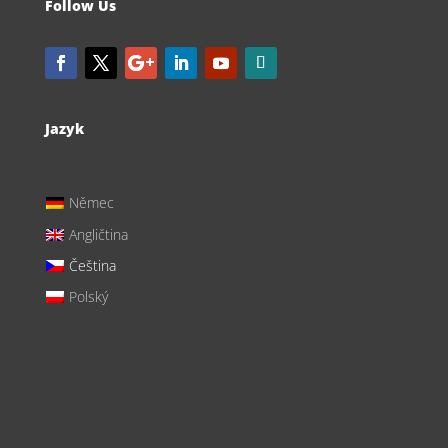
Follow Us
Jazyk
Němec
Angličtina
Čeština
Polský