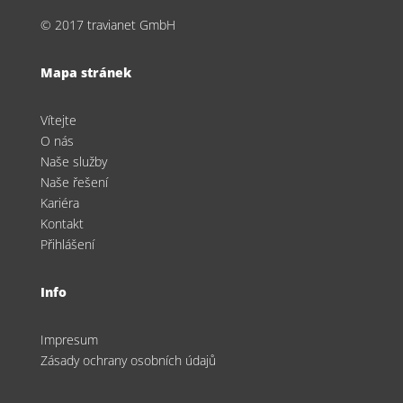
© 2017 travianet GmbH
Mapa stránek
Vítejte
O nás
Naše služby
Naše řešení
Kariéra
Kontakt
Přihlášení
Info
Impresum
Zásady ochrany osobních údajů