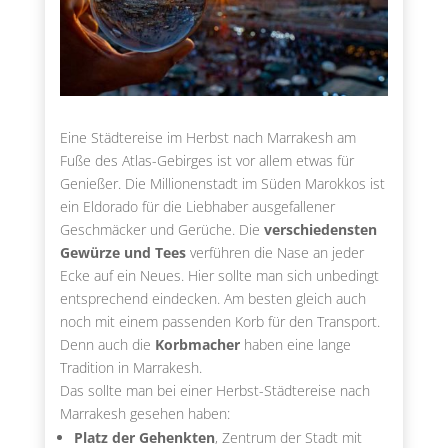
Eine Städtereise im Herbst nach Marrakesh am
Fuße des Atlas-Gebirges ist vor allem etwas für
Genießer. Die Millionenstadt im Süden Marokkos ist
ein Eldorado für die Liebhaber ausgefallener
Geschmäcker und Gerüche. Die
verschiedensten
Gewürze und Tees
verführen die Nase an jeder
Ecke auf ein Neues. Hier sollte man sich unbedingt
entsprechend eindecken. Am besten gleich auch
noch mit einem passenden Korb für den Transport.
Denn auch die
Korbmacher
haben eine lange
Tradition in Marrakesh.
Das sollte man bei einer Herbst-Städtereise nach
Marrakesh gesehen haben:
Platz der Gehenkten
, Zentrum der Stadt mit