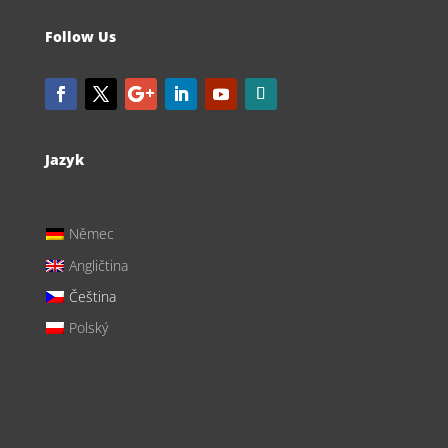
Follow Us
Jazyk
Němec
Angličtina
Čeština
Polský