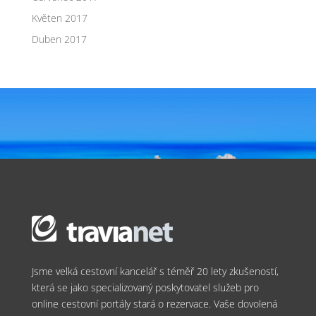
Květen 2017
Duben 2017
Jsme velká cestovní kancelář s téměř 20 lety zkušeností,
která se jako specializovaný poskytovatel služeb pro
online cestovní portály stará o rezervace. Vaše dovolená