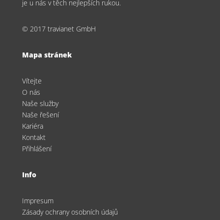
je u nás v těch nejlepších rukou.
© 2017 travianet GmbH
Mapa stránek
Vítejte
O nás
Naše služby
Naše řešení
Kariéra
Kontakt
Přihlášení
Info
Impresum
Zásady ochrany osobních údajů