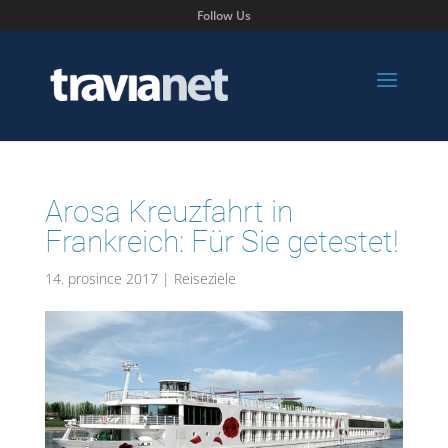
Follow Us
Arosa Kreuzfahrt in
Frankreich: Für Sie getestet!
14. prosince 2017
|
Reiseziele