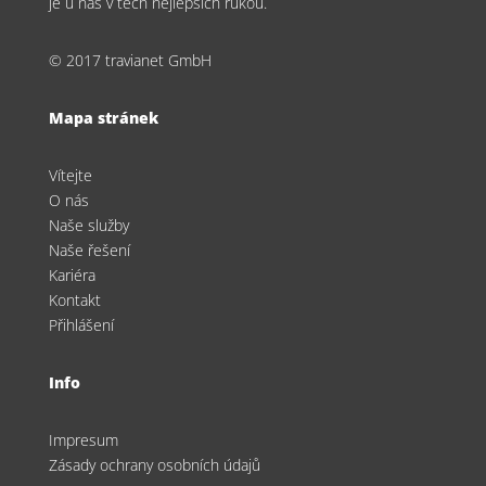
je u nás v těch nejlepších rukou.
© 2017 travianet GmbH
Mapa stránek
Vítejte
O nás
Naše služby
Naše řešení
Kariéra
Kontakt
Přihlášení
Info
Impresum
Zásady ochrany osobních údajů