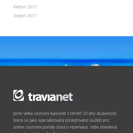
Květen 2017
Duben 2017
Jsme velká cestovní kancelář s téměř 20 lety zkušeností,
která se jako specializovaný poskytovatel služeb pro
online cestovní portály stará o rezervace. Vaše dovolená