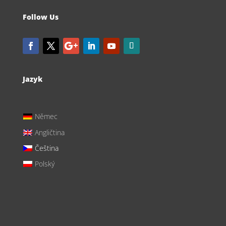
Follow Us
Jazyk
Němec
Angličtina
Čeština
Polský