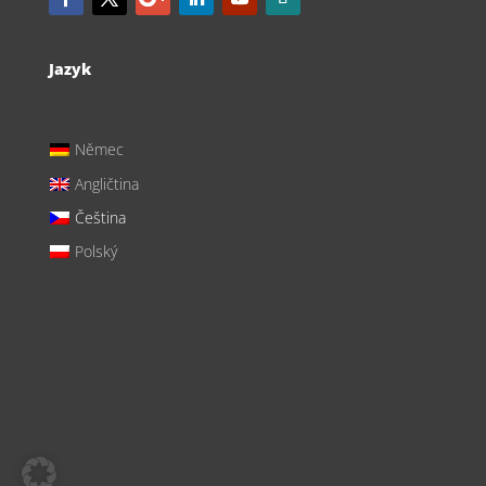
Jazyk
Němec
Angličtina
Čeština
Polský