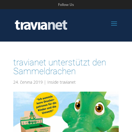
Follow Us
travianet unterstützt den
Sammeldrachen
24. června 2019
|
Inside travianet