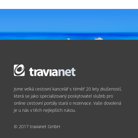
Jsme velká cestovní kancelář s téměř 20 lety zkušeností,
která se jako specializovaný poskytovatel služeb pro
online cestovní portály stará o rezervace. Vaše dovolená
je u nás v těch nejlepších rukou.
© 2017 travianet GmbH