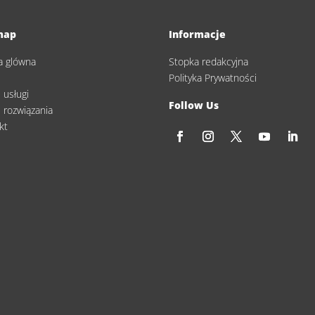
map
Informacje
a glówna
Stopka redakcyjna
s
Polityka Prywatności
 usługi
Follow Us
 rozwiązania
kt