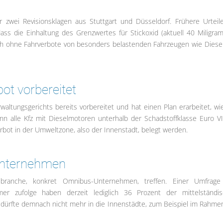
r zwei Revisionsklagen aus Stuttgart und Düsseldorf. Frühere Urteil
ass die Einhaltung des Grenzwertes für Stickoxid (aktuell 40 Miligra
och ohne Fahrverbote von besonders belastenden Fahrzeugen wie Diese
bot vorbereitet
waltungsgerichts bereits vorbereitet und hat einen Plan erarbeitet, wi
nn alle Kfz mit Dieselmotoren unterhalb der Schadstoffklasse Euro V
rbot in der Umweltzone, also der Innenstadt, belegt werden.
sunternehmen
ranche, konkret Omnibus-Unternehmen, treffen. Einer Umfrage
r zufolge haben derzeit lediglich 36 Prozent der mittelständi
dürfte demnach nicht mehr in die Innenstädte, zum Beispiel im Rahme