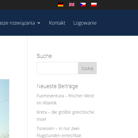
sze rozwiązania
Kontakt
Logowanie
Suche
Neueste Beiträge
Fuerteventura – frischer Wind
im Atlantik
Kreta – die größte griechische
Insel
Tunesien – in nur zwei
Flugstunden erreichbar