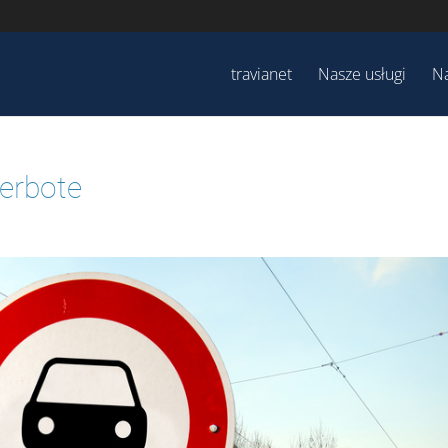
travianet
Nasze usługi
Na
verbote