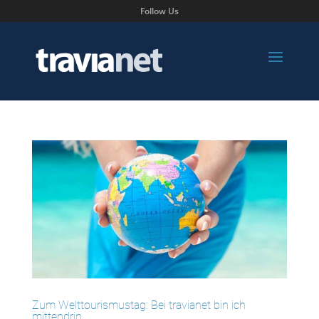
Follow Us
Zum Welttourismustag: Bei travianet bin ich
mittendrin