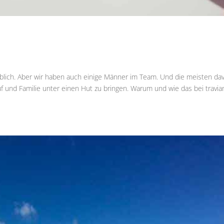
iblich. Aber wir haben auch einige Männer im Team. Und die meisten da
uf und Familie unter einen Hut zu bringen. Warum und wie das bei travia