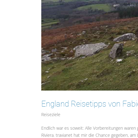
England Reisetipps von Fab
Reiseziele
Endlich war es soweit: Alle Vorbereitungen waren g
Riviera. travianet hat mir die Chance gegeben, a