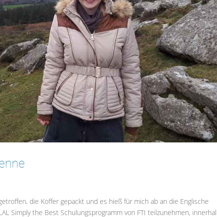
ienne
etroffen, die Koffer gepackt und es hieß für mich ab an die Englische
m LAL Simply the Best Schulungsprogramm von FTI teilzunehmen, innerha