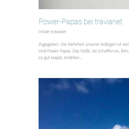
Power-Papas bei travianet
Inside travianet
Zugegeben. Die Mehrheit unserer Kollegen ist we
sind Power-Papas. Das heißt, sie schaffen es, Ber
so gut klappt, erzählen...