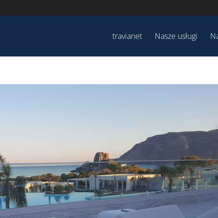
travianet
Nasze usługi
Na