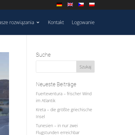
sze rozwiązania
Kontakt
Logowanie
Suche
Neueste Beiträge
Fuerteventura – frischer Wind
im Atlantik
Kreta – die größte griechische
Insel
Tunesien – in nur zwei
Flugstunden erreichbar