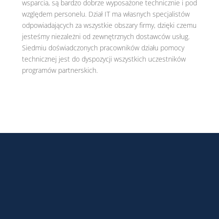
wsparcia, są bardzo dobrze wyposażone technicznie i pod
względem personelu. Dział IT ma własnych specjalistów
odpowiadających za wszystkie obszary firmy, dzięki czemu
jesteśmy niezależni od zewnętrznych dostawców usług.
Siedmiu doświadczonych pracowników działu pomocy
technicznej jest do dyspozycji wszystkich uczestników
programów partnerskich.