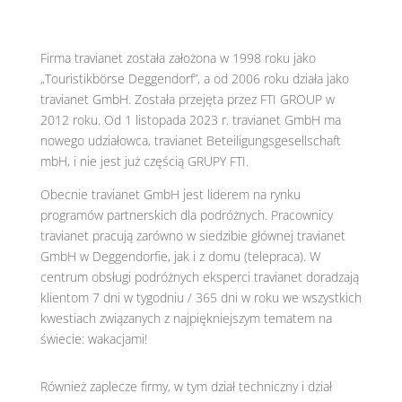
Firma travianet została założona w 1998 roku jako
„Touristikbörse Deggendorf”, a od 2006 roku działa jako
travianet GmbH. Została przejęta przez FTI GROUP w
2012 roku. Od 1 listopada 2023 r. travianet GmbH ma
nowego udziałowca, travianet Beteiligungsgesellschaft
mbH, i nie jest już częścią GRUPY FTI.
Obecnie travianet GmbH jest liderem na rynku
programów partnerskich dla podróżnych. Pracownicy
travianet pracują zarówno w siedzibie głównej travianet
GmbH w Deggendorfie, jak i z domu (telepraca). W
centrum obsługi podróżnych eksperci travianet doradzają
klientom 7 dni w tygodniu / 365 dni w roku we wszystkich
kwestiach związanych z najpiękniejszym tematem na
świecie: wakacjami!
Również zaplecze firmy, w tym dział techniczny i dział