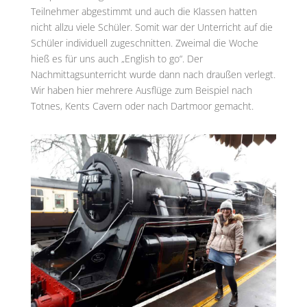
Teilnehmer abgestimmt und auch die Klassen hatten
nicht allzu viele Schüler. Somit war der Unterricht auf die
Schüler individuell zugeschnitten. Zweimal die Woche
hieß es für uns auch „English to go“. Der
Nachmittagsunterricht wurde dann nach draußen verlegt.
Wir haben hier mehrere Ausflüge zum Beispiel nach
Totnes, Kents Cavern oder nach Dartmoor gemacht.