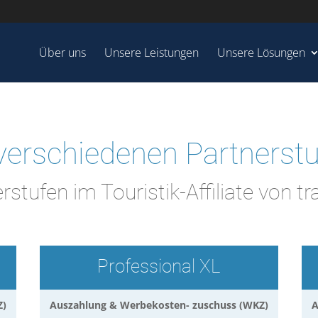
Über uns
Unsere Leistungen
Unsere Lösungen
verschiedenen Partnerstuf
rstufen im Touristik-Affiliate von tr
Professional XL
Z)
Auszahlung & Werbekosten- zuschuss (WKZ)
A