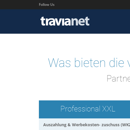
Follow Us
Was bieten die 
Partne
Professional XXL
Auszahlung & Werbekosten- zuschuss (WK