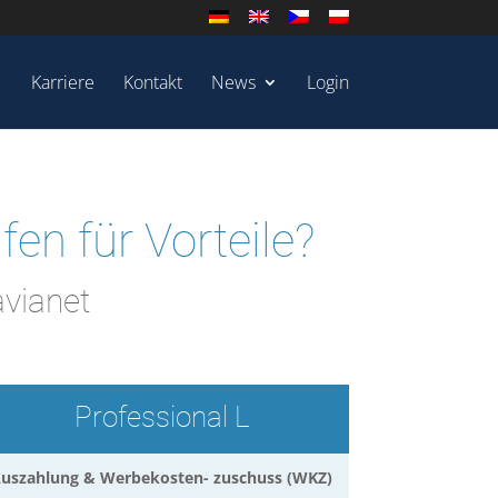
Karriere
Kontakt
News
Login
en für Vorteile?
avianet
Professional L
uszahlung & Werbekosten- zuschuss (WKZ)