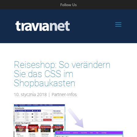
Follow Us
Reiseshop: So verändern
Sie das CSS im
Shopbaukasten
10. stycznia 2018
|
Partner-Infos