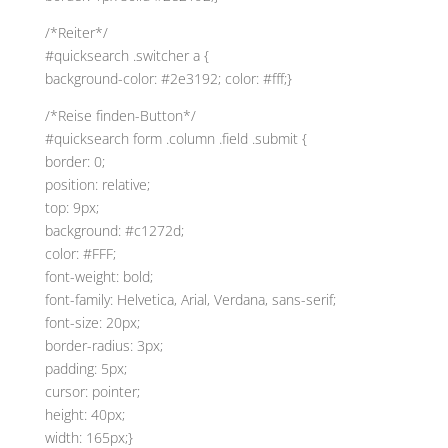
/*Reiter*/
#quicksearch .switcher a {
background-color: #2e3192; color: #fff;}
/*Reise finden-Button*/
#quicksearch form .column .field .submit {
border: 0;
position: relative;
top: 9px;
background: #c1272d;
color: #FFF;
font-weight: bold;
font-family: Helvetica, Arial, Verdana, sans-serif;
font-size: 20px;
border-radius: 3px;
padding: 5px;
cursor: pointer;
height: 40px;
width: 165px;}