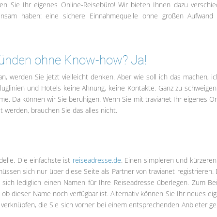
den Sie Ihr eigenes Online-Reisebüro! Wir bieten Ihnen dazu verschi
einsam haben: eine sichere Einnahmequelle ohne großen Aufwand
gründen ohne Know-how? Ja!
n, werden Sie jetzt vielleicht denken. Aber wie soll ich das machen, ic
Fluglinien und Hotels keine Ahnung, keine Kontakte. Ganz zu schweige
. Da können wir Sie beruhigen. Wenn Sie mit travianet Ihr eigenes On
 werden, brauchen Sie das alles nicht.
elle. Die einfachste ist
reiseadresse.de
. Einen simpleren und kürzere
üssen sich nur über diese Seite als Partner von travianet registrieren.
sich lediglich einen Namen für Ihre Reiseadresse überlegen. Zum Bei
, ob dieser Name noch verfügbar ist. Alternativ können Sie Ihr neues ei
verknüpfen, die Sie sich vorher bei einem entsprechenden Anbieter ge