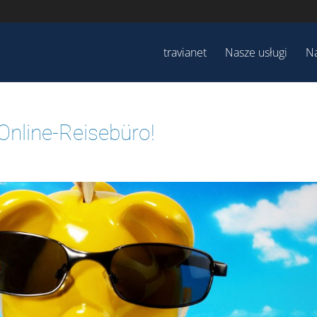
travianet
Nasze usługi
Na
Online-Reisebüro!