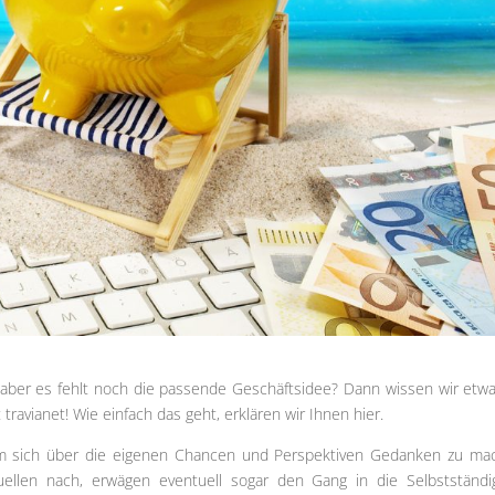
 aber es fehlt noch die passende Geschäftsidee? Dann wissen wir etwa
travianet! Wie einfach das geht, erklären wir Ihnen hier.
 um sich über die eigenen Chancen und Perspektiven Gedanken zu ma
ellen nach, erwägen eventuell sogar den Gang in die Selbstständig