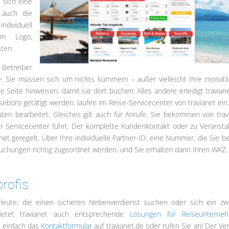
 sich eine
 auch die
ndividuell
em Logo,
ten.
 Betreiber
: Sie müssen sich um nichts kümmern – außer vielleicht Ihre monatl
Seite hinweisen, damit sie dort buchen. Alles andere erledigt traviane
sebüro getätigt werden, laufen im Reise-Servicecenter von travianet ein.
ten bearbeitet. Gleiches gilt auch für Anrufe. Sie bekommen von trav
r Servicecenter führt. Der komplette Kundenkontakt oder zu Veranstal
et geregelt. Über Ihre individuelle Partner-ID, eine Nummer, die Sie be
 Buchungen richtig zugeordnet werden, und Sie erhalten dann Ihren WKZ.
profis
atleute, die einen sicheren Nebenverdienst suchen oder sich ein zw
bietet travianet auch entsprechende
Lösungen für Reiseunterne
u einfach das
Kontaktformular
auf travianet.de oder rufen Sie an! Der Ver