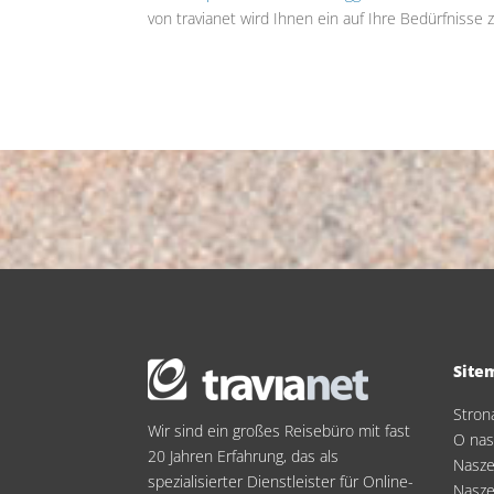
von travianet wird Ihnen ein auf Ihre Bedürfnis
Site
Stron
Wir sind ein großes Reisebüro mit fast
O na
20 Jahren Erfahrung, das als
Nasze
spezialisierter Dienstleister für Online-
Nasze