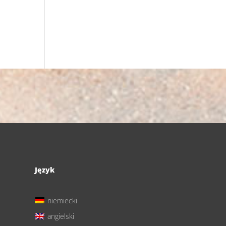
Język
niemiecki
angielski