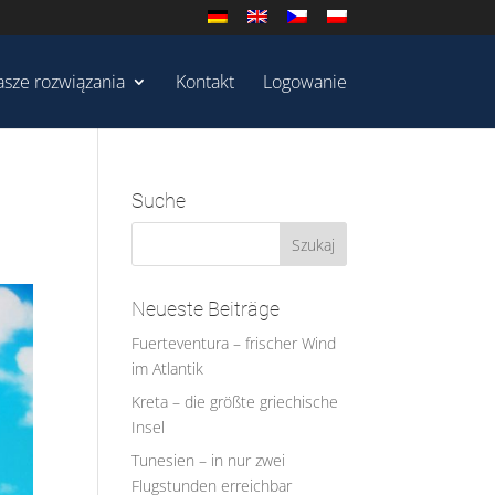
sze rozwiązania
Kontakt
Logowanie
Suche
Neueste Beiträge
Fuerteventura – frischer Wind
im Atlantik
Kreta – die größte griechische
Insel
Tunesien – in nur zwei
Flugstunden erreichbar