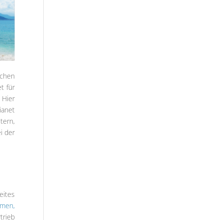
ichen
t für
 Hier
ianet
tern,
i der
eites
hmen,
trieb