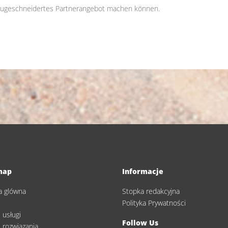
se zugeschneidertes Partnerangebot machen können.
map
Informacje
a glówna
Stopka redakcyjna
s
Polityka Prywatności
 usługi
Follow Us
 rozwiązania