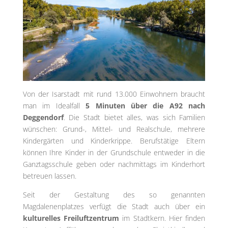
Von der Isarstadt mit rund 13.000 Einwohnern braucht
man im Idealfall
5 Minuten über die A92 nach
Deggendorf
. Die Stadt bietet alles, was sich Familien
wünschen: Grund-, Mittel- und Realschule, mehrere
Kindergärten und Kinderkrippe. Berufstätige Eltern
können Ihre Kinder in der Grundschule entweder in die
Ganztagsschule geben oder nachmittags im Kinderhort
betreuen lassen.
Seit der Gestaltung des so genannten
Magdalenenplatzes verfügt die Stadt auch über ein
kulturelles Freiluftzentrum
im Stadtkern. Hier finden