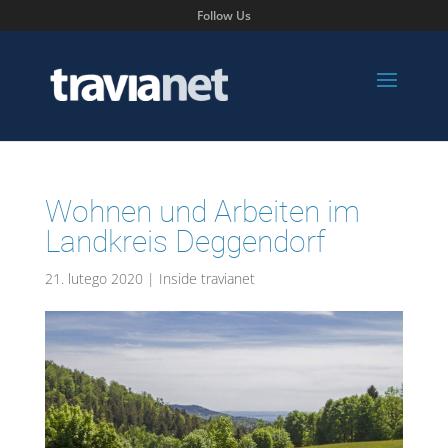
Follow Us
Wohnen und Arbeiten im
Landkreis Deggendorf
21. lutego 2020
|
Inside travianet