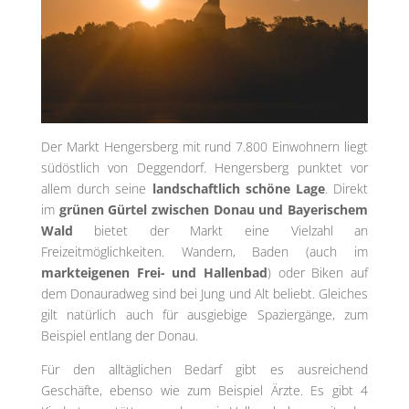
Der Markt Hengersberg mit rund 7.800 Einwohnern liegt
südöstlich von Deggendorf. Hengersberg punktet vor
allem durch seine
landschaftlich schöne Lage
. Direkt
im
grünen Gürtel zwischen Donau und Bayerischem
Wald
bietet der Markt eine Vielzahl an
Freizeitmöglichkeiten. Wandern, Baden (auch im
markteigenen Frei- und Hallenbad
) oder Biken auf
dem Donauradweg sind bei Jung und Alt beliebt. Gleiches
gilt natürlich auch für ausgiebige Spaziergänge, zum
Beispiel entlang der Donau.
Für den alltäglichen Bedarf gibt es ausreichend
Geschäfte, ebenso wie zum Beispiel Ärzte. Es gibt 4