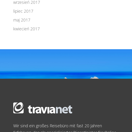
wrzesień 2017
lipiec 2017
maj 2017
kwiecień 2017
Wir sind ein großes Reisebüro mit fast 20 Jahren