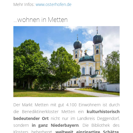
Mehr Infos:
www.osterhofen.de
…wohnen in Metten
Der Markt Metten mit gut 4.100 Einwohnern ist durch
die Benediktinerkloster Metten ein
kulturhistorisch
bedeutender Ort
nicht nur im Landkreis Deggendorf,
sondern
in ganz Niederbayern
. Die Bibliothek des
Klosters beherbergt
weltweit einzigartige Schätze
.