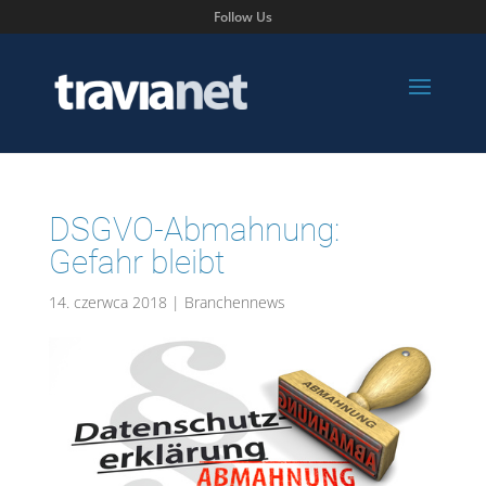
Follow Us
DSGVO-Abmahnung:
Gefahr bleibt
14. czerwca 2018
|
Branchennews