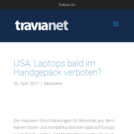
Follow Us
USA: Laptops bald im
Handgepäck verboten?
30. April 2017
|
Reiseziele
Die massiven Einschränkungen für Reisende aus dem
Nahen Osten und Nordafrika könnten bald auf Europa