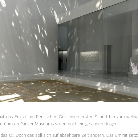
at das Emirat am Persischen Golf einen ersten Schritt hin zum weltw
rühmten Pariser Museums sollen noch einige andere folgen.
 das Öl. Doch das soll sich auf absehbare Zeit ändern. Das Emirat setz