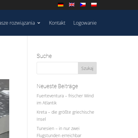
sze rozwiązania
Kontakt
Logowanie
Suche
Neueste Beiträge
Fuerteventura – frischer Wind
im Atlantik
Kreta – die größte griechische
Insel
Tunesien – in nur zwei
Flugstunden erreichbar