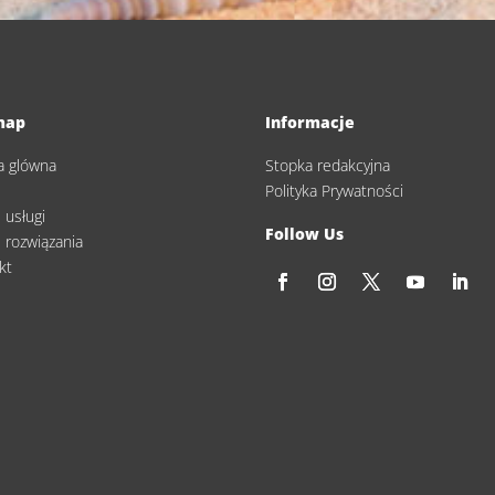
map
Informacje
a glówna
Stopka redakcyjna
s
Polityka Prywatności
 usługi
Follow Us
 rozwiązania
kt