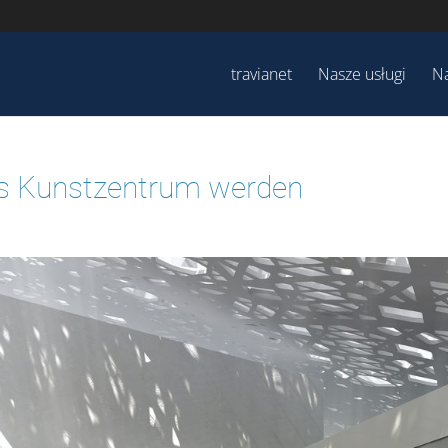
travianet
Nasze usługi
Na
tes Kunstzentrum werden