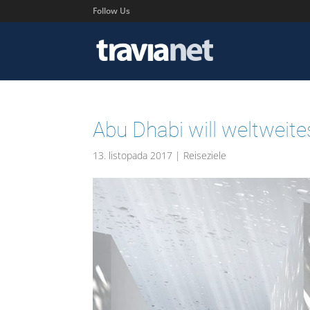
Follow Us
Abu Dhabi will weltwei
13. listopada 2017
|
Reiseziele