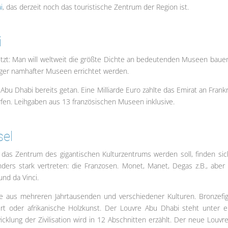
i
, das derzeit noch das touristische Zentrum der Region ist.
i
setzt: Man will weltweit die größte Dichte an bedeutenden Museen bauen
ger namhafter Museen errichtet werden.
 Abu Dhabi bereits getan. Eine Milliarde Euro zahlte das Emirat an Frankr
en. Leihgaben aus 13 französischen Museen inklusive.
sel
e das Zentrum des gigantischen Kulturzentrums werden soll, finden sic
ers stark vertreten: die Franzosen. Monet, Manet, Degas z.B., aber
nd da Vinci.
ke aus mehreren Jahrtausenden und verschiedener Kulturen. Bronzefi
t oder afrikanische Holzkunst. Der Louvre Abu Dhabi steht unter 
cklung der Zivilisation wird in 12 Abschnitten erzählt. Der neue Louvr