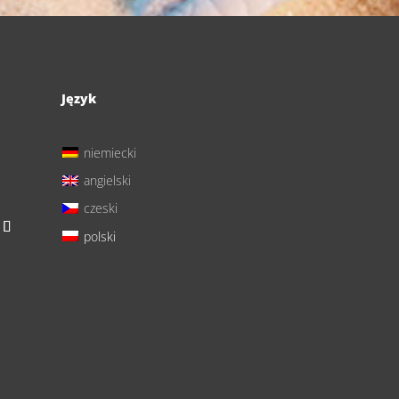
Język
niemiecki
angielski
czeski
polski