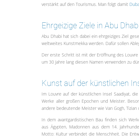
verstärkt auf den Tourismus. Man folgt damit
Duba
Ehrgeizige Ziele in Abu Dhab
Abu Dhabi hat sich dabei ein ehrgeiziges Ziel ge
weltweites Kunstmekka werden. Dafür sollen Able
Der erste Schritt ist mit der Eröffnung des Louvre
um 30 Jahre lang diesen Namen verwenden zu dürf
Kunst auf der künstlichen In
Im Louvre auf der künstlichen Insel Saadiyat, di
Werke aller großen Epochen und Meister. Besond
andere bedeutende Meister wie Van Gogh, Tizian u
In dem avantgardistischen Bau finden sich Wer
aus Ägypten, Madonnen aus dem 14. Jahrhunder
Motto: Kultur verbindet die Menschheit. Die Entwi