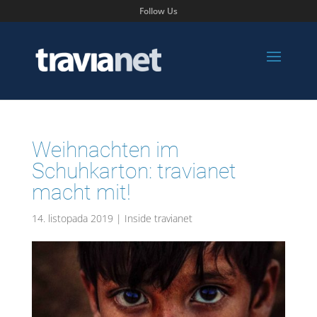
Follow Us
Weihnachten im
Schuhkarton: travianet
macht mit!
14. listopada 2019
|
Inside travianet