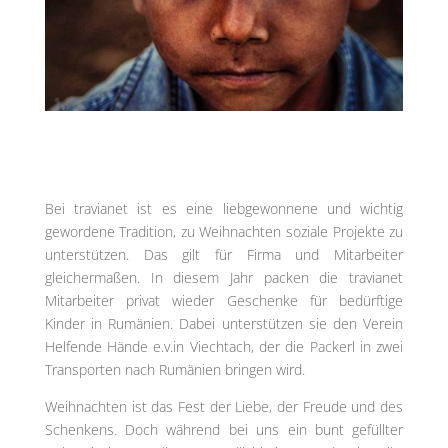
Bei travianet ist es eine liebgewonnene und wichtig
gewordene Tradition, zu Weihnachten soziale Projekte zu
unterstützen. Das gilt für Firma und Mitarbeiter
gleichermaßen. In diesem Jahr packen die travianet
Mitarbeiter privat wieder Geschenke für bedürftige
Kinder in Rumänien. Dabei unterstützen sie den Verein
Helfende Hände e.v.in Viechtach, der die Packerl in zwei
Transporten nach Rumänien bringen wird.
Weihnachten ist das Fest der Liebe, der Freude und des
Schenkens. Doch während bei uns ein bunt gefüllter