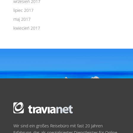
wrzesień 2017
lipiec 2017
maj 2017
kwiecień 2017
Wir sind ein großes Reisebüro mit fast 20 Jahren
Erfahrung, das als spezialisierter Dienstleister für Online-